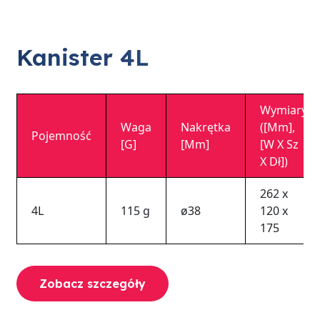
Kanister 4L
Wymiary
Waga
Nakrętka
([mm],
Pojemność
[g]
[mm]
[w X Sz
X Dł])
262 x
4L
115 g
ø38
120 x
175
Zobacz szczegóły